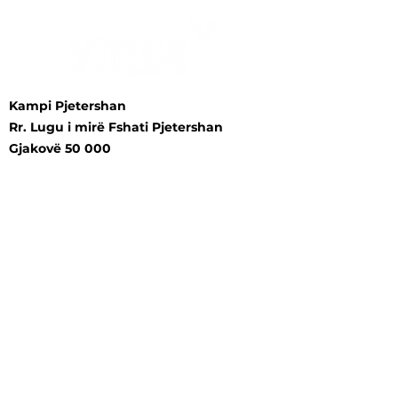
Kampi Pjetershan
Rr. Lugu i mirë Fshati Pjetershan
Gjakovë 50 000
E drejta e autorit © 2023 Të gjitha të drejtat e
rezervuara.
YMCA™ është markë e regjistruar e Aleancës