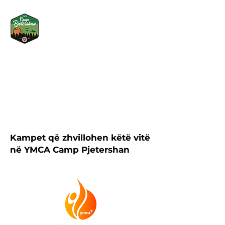
Kampet që zhvillohen këtë vitë
në YMCA Camp Pjetershan