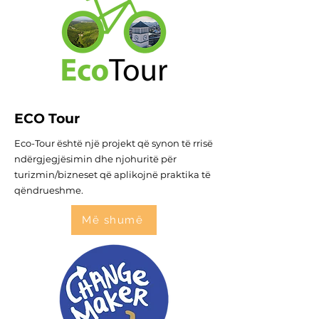
ECO Tour
Eco-Tour është një projekt që synon të rrisë
ndërgjegjësimin dhe njohuritë për
turizmin/bizneset që aplikojnë praktika të
qëndrueshme.
Më shumë