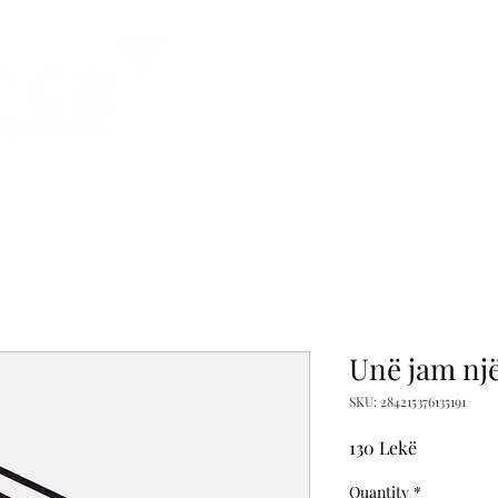
Ballina
General
General
Rr
Unë jam nj
SKU: 284215376135191
Price
130 Lekë
Quantity
*