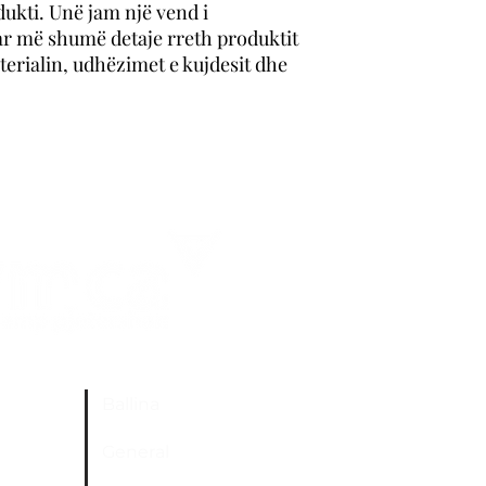
kti. Unë jam një vend i 
lidhje me politikën tu
r më shumë detaje rreth produktit 
shkëlqyer për të krij
klientët tuaj se ata m
terialin, udhëzimet e kujdesit dhe 
Ballina
General