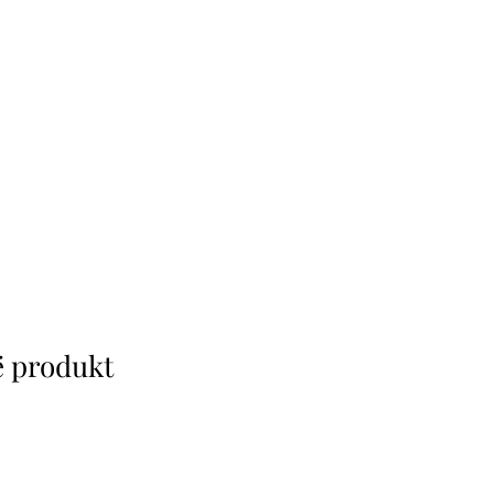
eth nesh
More
ë produkt