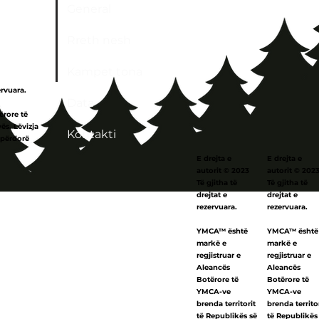
General
Rreth nesh
Kampet tona
ervuara.
Data
ërore të
ës. Lëvizja
Kontakti
 përdorë
E drejta e
E drejta e
autorit © 2023
autorit © 202
Të gjitha të
Të gjitha të
drejtat e
drejtat e
rezervuara.
rezervuara.
YMCA™ është
YMCA™ është
markë e
markë e
regjistruar e
regjistruar e
Aleancës
Aleancës
Botërore të
Botërore të
YMCA-ve
YMCA-ve
brenda territorit
brenda territo
të Republikës së
të Republikës