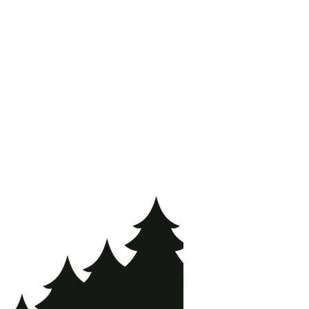
aj të transportit është një mënyrë e
uar besim dhe për të siguruar
und të blejnë nga ju me besim.