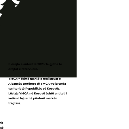
E drejta e autorit © 2023 Të gjitha të
3
drejtat e rezervuara.
YMCA™ është markë e regjistruar e
Aleancës Botërore të YMCA-ve brenda
territorit të Republikës së Kosovës.
Lëvizja YMCA në Kosovë është entiteti i
vetëm i lejuar të përdorë markën
tregtare.
rit
 së