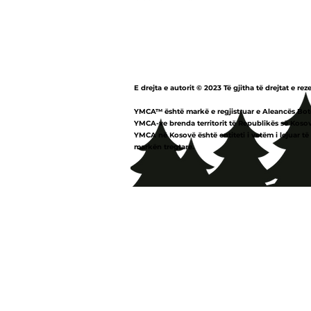
E drejta e autorit © 2023 Të gjitha të drejtat e rez
YMCA™ është markë e regjistruar e Aleancës Bot
YMCA-ve brenda territorit të Republikës së Kosov
YMCA në Kosovë është entiteti i vetëm i lejuar të
markën tregtare.