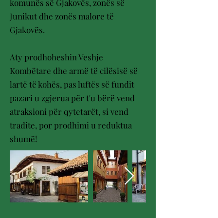
komunës së Gjakovës, zonës së
Junikut dhe zonës malore të
Gjakovës.
Aty prodhoheshin Veshje
Kombëtare dhe armë të cilësisë së
lartë të kohës, pas luftës së fundit
pazari u zgjerua për t'u bërë vend
atraksioni për qytetarët, si vend
tradite, por prodhimi u reduktua
shumë!