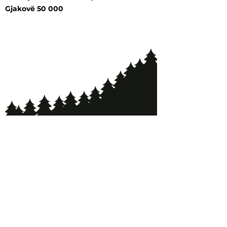
Gjakovë 50 000
E drejta e autorit © 2023 Të gjitha të drejtat e
rezervuara.
YMCA™ është markë e regjistruar e Aleancës
Botërore të YMCA-ve brenda territorit të
Republikës së Kosovës. Lëvizja YMCA në Kosovë
është entiteti i vetëm i lejuar të përdorë markën
tregtare.