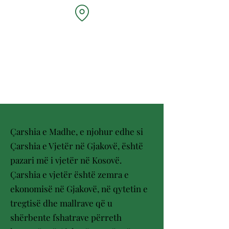
Pazari i Madh
Çarshia e Madhe, e njohur edhe si
Çarshia e Vjetër në Gjakovë, është
pazari më i vjetër në Kosovë.
Çarshia e vjetër është zemra e
ekonomisë në Gjakovë, në qytetin e
tregtisë dhe mallrave që u
shërbente fshatrave përreth