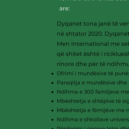
are:
Dyqanet tona janë të ven
në shtator 2020. Dyqanet
Men International me sel
që shitet është i ricikl
rinore dhe për të ndihmu
Ofrimi i mundësive të punësi
Paraqitja e mundësive dhe p
Ndihma e 300 familjeve me
Mbështetja e shtëpive të s
Mbështetja e fëmijëve me ne
Ndihma e shkollave univers
Përdorimi i qeseve letre dhe