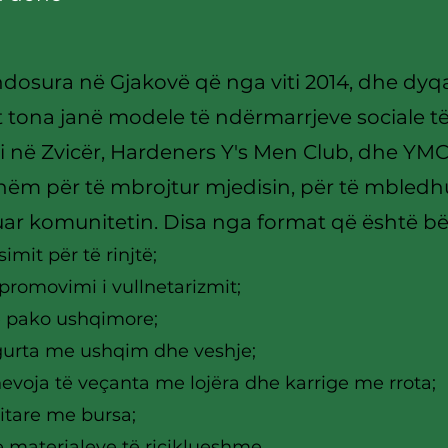
dosura në Gjakovë që nga viti 2014, dhe dyq
 tona janë modele të ndërmarrjeve sociale t
i në Zvicër, Hardeners Y's Men Club
, dhe YMCA
ueshëm për të mbrojtur mjedisin, për të mble
ar komunitetin. Disa nga format që është bër
mit për të rinjtë;
romovimi i vullnetarizmit;
 pako ushqimore;
igurta me ushqim dhe veshje;
voja të veçanta me lojëra dhe karrige me rrota;
itare me bursa;
 materialeve të riciklueshme.​