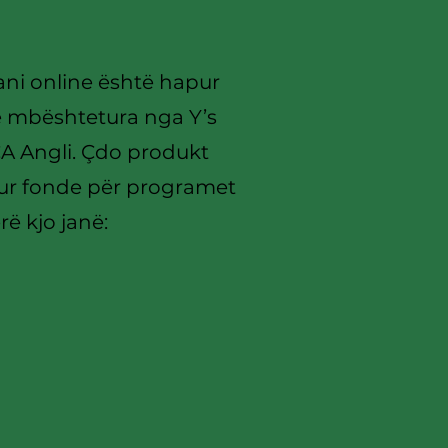
ani online është hapur
ë mbështetura nga Y’s
 Angli.​
Çdo produkt
dhur fonde për programet
ë kjo janë: