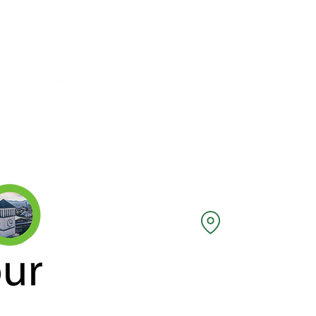
Ballina
General
General
Rr
Dyqa