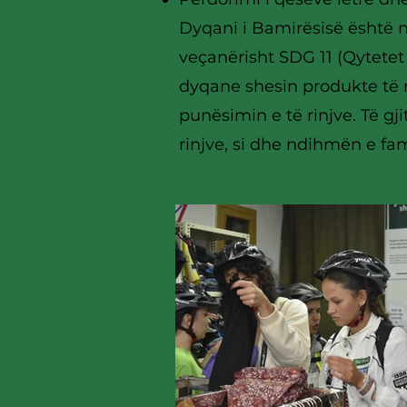
Dyqani i Bamirësisë është 
veçanërisht SDG 11 (Qytete
dyqane shesin produkte të 
punësimin e të rinjve. Të gj
rinjve, si dhe ndihmën e fam