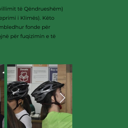
villimit të Qëndrueshëm)
primi i Klimës). Këto
 mbledhur fonde për
ojnë për fuqizimin e të