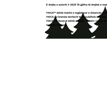
E drejta e autorit © 2023 Të gjitha të drejtat e rez
YMCA™ është markë e regjistruar e Aleancës Bot
YMCA-ve brenda territorit të Republikës së Kosov
YMCA në Kosovë është entiteti i vetëm i lejuar të
markën tregtare.