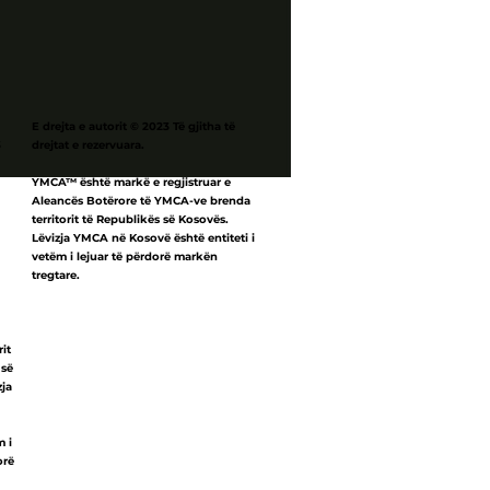
E drejta e autorit © 2023 Të gjitha të
3
drejtat e rezervuara.
YMCA™ është markë e regjistruar e
Aleancës Botërore të YMCA-ve brenda
territorit të Republikës së Kosovës.
Lëvizja YMCA në Kosovë është entiteti i
vetëm i lejuar të përdorë markën
tregtare.
rit
 së
zja
m i
orë