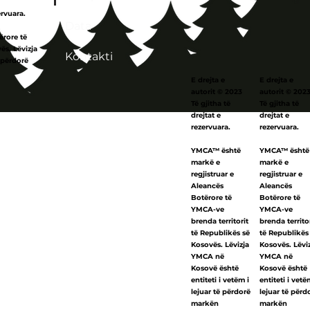
ervuara.
Data
ërore të
ës. Lëvizja
Kontakti
 përdorë
E drejta e
E drejta e
autorit © 2023
autorit © 202
Të gjitha të
Të gjitha të
drejtat e
drejtat e
rezervuara.
rezervuara.
YMCA™ është
YMCA™ është
markë e
markë e
regjistruar e
regjistruar e
Aleancës
Aleancës
Botërore të
Botërore të
YMCA-ve
YMCA-ve
brenda territorit
brenda territo
të Republikës së
të Republikës
Kosovës. Lëvizja
Kosovës. Lëvi
YMCA në
YMCA në
Kosovë është
Kosovë është
entiteti i vetëm i
entiteti i vetë
lejuar të përdorë
lejuar të përd
markën
markën