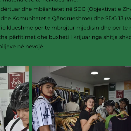
ndërtuar dhe mbështetet në SDG (Objektivat e Zh
t dhe Komunitetet e Qëndrueshme) dhe SDG 13 (Ve
riciklueshme për të mbrojtur mjedisin dhe për të
itha përfitimet dhe buxheti i krijuar nga shitja shk
iljeve në nevojë.