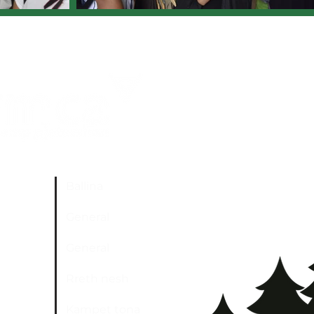
Ballina
General
General
Rreth nesh
Kampet tona