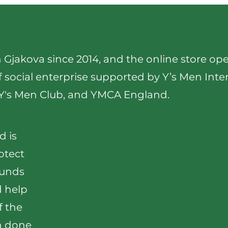
n Gjakova since 2014, and the online store o
 social enterprise supported by Y’s Men Inte
Y's Men Club
, and YMCA England.​
d is
otect
funds
d help
 the
n done